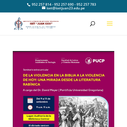
952 257 814 - 952 257 690 - 952 257 783
iset@isetjuan23.edu.pe