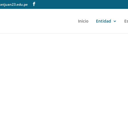
setjuan23.edu.pe
Inicio
Entidad
E