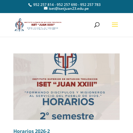
952 257 814 - 952 257 690 - 952 257 783
iset@isetjuan23.edu.pe
Horarios 2026-2