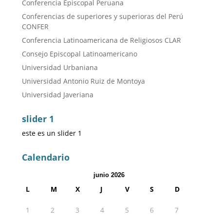
Conferencia Episcopal Peruana
Conferencias de superiores y superioras del Perú
CONFER
Conferencia Latinoamericana de Religiosos CLAR
Consejo Episcopal Latinoamericano
Universidad Urbaniana
Universidad Antonio Ruiz de Montoya
Universidad Javeriana
slider 1
este es un slider 1
Calendario
junio 2026
L
M
X
J
V
S
D
1
2
3
4
5
6
7