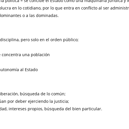
a política = se concibe el Estado como una maquinaria jurídica y l
olucra en lo cotidiano, por lo que entra en conflicto al ser administ
s dominantes o a las dominadas.
disciplina, pero solo en el orden público;
se concentra una población
autonomía al Estado
 liberación, búsqueda de lo común;
úan por deber ejerciendo la justicia;
dad, intereses propios, búsqueda del bien particular.