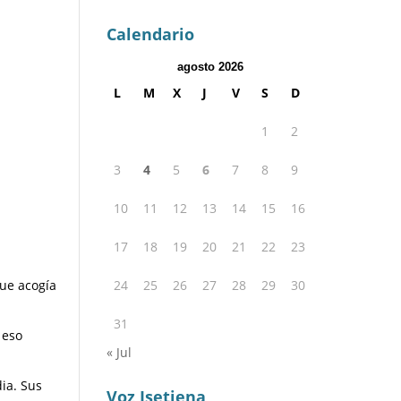
Calendario
agosto 2026
L
M
X
J
V
S
D
1
2
3
4
5
6
7
8
9
10
11
12
13
14
15
16
17
18
19
20
21
22
23
que acogía
24
25
26
27
28
29
30
31
 eso
« Jul
dia. Sus
Voz Isetiena