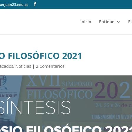
setjuan23.edu.pe
Inicio
Entidad
E
IO FILOSÓFICO 2021
acados
,
Noticias
|
2 Comentarios