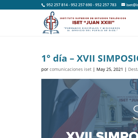
952 257 814 - 952 257 690 - 952 257 783
iset@i
1° día – XVII SIMPOS
por
comunicaciones iset
|
May 25, 2021
|
Dest