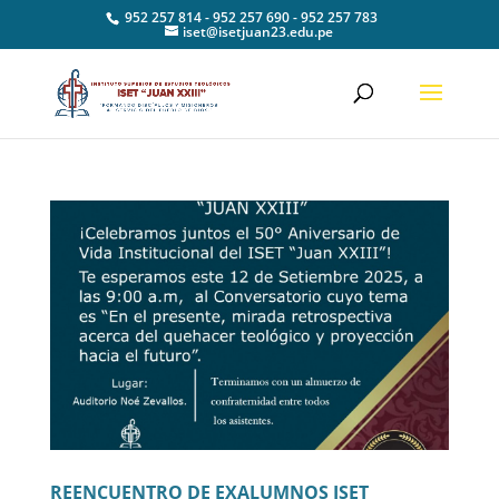
952 257 814 - 952 257 690 - 952 257 783
iset@isetjuan23.edu.pe
REENCUENTRO DE EXALUMNOS ISET