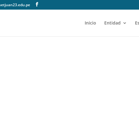
setjuan23.edu.pe
Inicio
Entidad
E