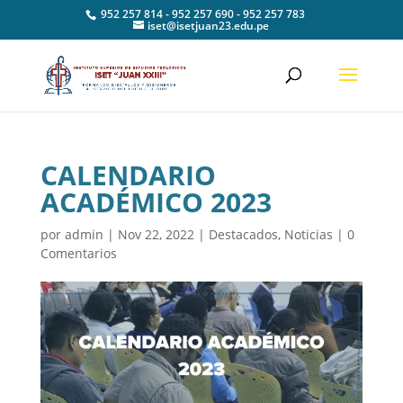
952 257 814 - 952 257 690 - 952 257 783
iset@isetjuan23.edu.pe
CALENDARIO
ACADÉMICO 2023
por
admin
|
Nov 22, 2022
|
Destacados
,
Noticias
|
0
Comentarios