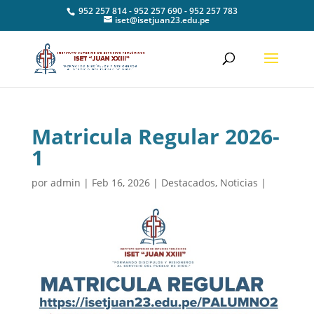
952 257 814 - 952 257 690 - 952 257 783
iset@isetjuan23.edu.pe
Matricula Regular 2026-
1
por
admin
|
Feb 16, 2026
|
Destacados
,
Noticias
|