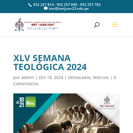
952 257 814 - 952 257 690 - 952 257 783
iset@isetjuan23.edu.pe
XLV SEMANA
TEOLÓGICA 2024
por
admin
|
Oct 18, 2024
|
Destacados
,
Noticias
|
0
Comentarios